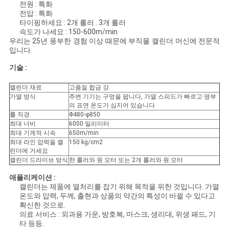
전원 : 특화
구
전압 : 특화
타이핑하세요 : 2개 롤러 . 3개 롤러
하
속도가 나세요 : 150-600m/min
우리는 25년 풍부한 경험 이상 때문에 부직물 캘린더 머신에 전문적
세
입니다.
기술 :
요
캘린더 재료
고품질 합금 강.
가열 방식
주변 기기는 구멍을 팝니다, 가열 스피드가 빠르고 명부
사
의 표면 온도가 심지어 있습니다.
롤 직경
Φ480-φ850
최대 너비
6000 밀리미터
이
최대 기계적 시속
650m/min
최대 라인 압력을 캘
150 kg/cm2
트
린더에 거세요
캘린더 드라이브 방식
한 롤러와 원 모터 또는 2개 롤러와 원 모터
맵
애플리케이션 :
캘린더는 제품에 열처리를 잡기 위해 목적을 위한 것입니다. 가열
온도와 압력, 두께, 출현과 상품의 약간의 특성이 바뀔 수 있다고
PRIVACY
확신한 것으로.
의료 서비스 : 외과용 가운, 방호복, 마스크, 생리대, 위생 패드, 기
POLICY
타 등등.