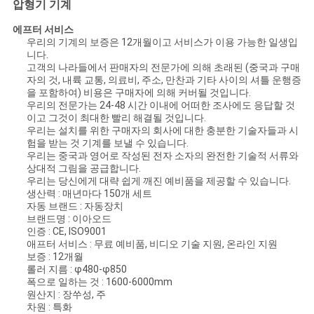
압형기 기계
연
에프터 서비스
우리의 기계의 보증은 12개월이고 서비스가 이용 가능한 일생입
락
니다.
고객의 나라들에서 판매자의 전문가에 의해 초래된 (중국과 구매
주
자의 것, 내륙 교통, 의료비, 주소, 만찬과 기타 사이의 셔틀 운행증
을 포함하여) 비용은 구매자에 의해 커버될 것입니다.
우리의 전문가는 24-48 시간 이내에 어떠한 조사에도 응답할 것
세
이고 그것이 최대한 빨리 해결될 것입니다.
우리는 설치를 위한 구매자의 회사에 대한 충분한 기술자들과 시
요
험을 받는 것 기계를 보낼 수 있습니다.
우리는 중국과 영어로 작성된 전자 소자의 완전한 기술적 서류와
상대적 그림을 공급합니다.
우리는 당신에게 대략 쉽게 깨진 예비품을 제공할 수 있습니다.
인
생산력 : 매년마다 150개 세트
자동 브랜드 : 자동장치
용
브랜드명 : 이아오드
인증 : CE, ISO9001
문
애프터 서비스 : 무료 예비품, 비디오 기술 지원, 온라인 지원
보증 : 12개월
을
롤러 지름 : φ480-φ850
폭으로 일하는 것 : 1600-6000mm
원산지 : 장쑤성, 주
요
차원 : 특화