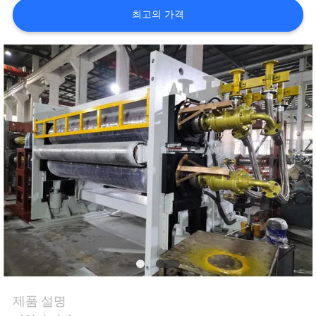
하
최고의 가격
여
공
장
여
행
품
질
관
리
제품 설명