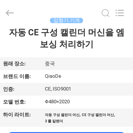
2021
-
2026
Changzhou
Qiaode
압형기 기계
Machinery
Co.,
자동 CE 구성 캘린더 머신을 엠
집
Ltd..
All
Rights
보싱 처리하기
Reserved.
제
품
원래 장소:
중국
QiaoDe
브랜드 이름:
우
CE, ISO9001
인증:
리
Φ480×2020
모델 번호:
에
,
,
하이 라이트:
자동 구성 캘린더 머신
CE 구성 캘린더 머신
대
3 롤 칼렌더