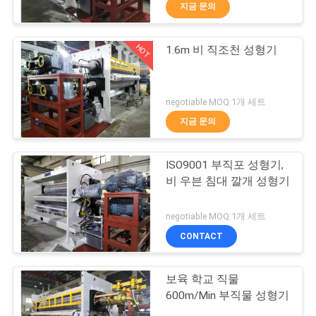
하
지금 문의
여
HOT
1.6m 비 직조천 성형기
19
공
압형기 기계
장
negotiable MOQ:1개 세트
지금 문의
여
행
ISO9001 부직포 성형기,
비 우븐 침대 깔개 성형기
품
24
negotiable MOQ:1개 세트
질
CONTACT
다림 굴개 기계
관
보육 학교 직물
리
600m/Min 부직물 성형기