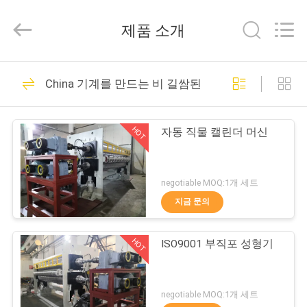
2021
-
2026
제품 소개
Changzhou
Qiaode
Machinery
Co.,
집
Ltd..
13
All
China 기계를 만드는 비 길쌈된 직물
Rights
Reserved.
두대 롤 칼렌더 기계
제
HOT
자동 직물 캘린더 머신
품
negotiable MOQ:1개 세트
우
지금 문의
26
리
HOT
ISO9001 부직포 성형기
에
세 명부 캘린더 머신
대
negotiable MOQ:1개 세트