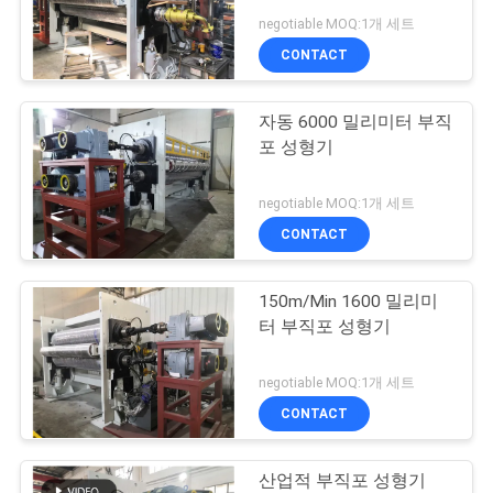
negotiable MOQ:1개 세트
연
CONTACT
10
락
자동 6000 밀리미터 부직
주
직물 달력 기계
포 성형기
세
negotiable MOQ:1개 세트
요
CONTACT
인
150m/Min 1600 밀리미
8
터 부직포 성형기
용
직물 캘린더 머신
문
negotiable MOQ:1개 세트
CONTACT
을
요
산업적 부직포 성형기