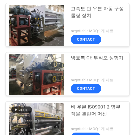
고속도 빈 우븐 자동 구성
20
롤링 장치
구성 엠보싱머신
negotiable MOQ:1개 세트
CONTACT
방호복 CE 부직포 성형기
9
negotiable MOQ:1개 세트
meltblown 생산 라
CONTACT
인
비 우븐 ISO9001 2 명부
직물 캘린더 머신
negotiable MOQ:1개 세트