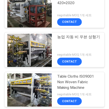
420×2020
구
17
하
negotiable MOQ:1개 세트
기계를 만드는 비 길
CONTACT
세
쌈된 직물
요
농업 자동 비 우븐 성형기
사
negotiable MOQ:1개 세트
이
CONTACT
1
트
Table Cloths ISO9001
돋을새김 롤러
맵
Non Woven Fabric
Making Machine
negotiable MOQ:1개 세트
PRIVACY
CONTACT
POLICY