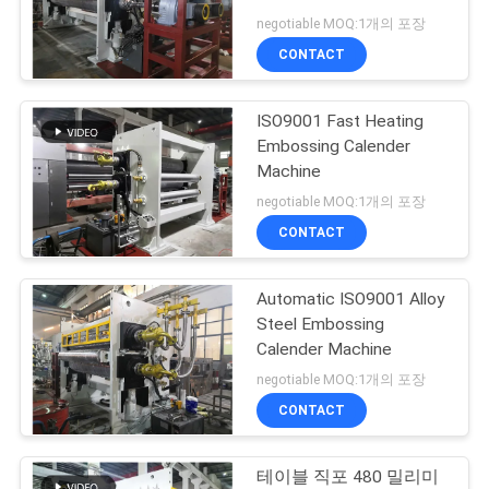
negotiable MOQ:1개의 포장
연
CONTACT
락
ISO9001 Fast Heating
주
Embossing Calender
세
Machine
negotiable MOQ:1개의 포장
요
CONTACT
인
Automatic ISO9001 Alloy
Steel Embossing
용
Calender Machine
문
negotiable MOQ:1개의 포장
CONTACT
을
요
테이블 직포 480 밀리미