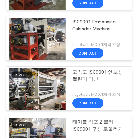
하
CONTACT
여
ISO9001 Embossing
Calender Machine
공
장
negotiable MOQ:1개의 포장
CONTACT
여
행
고속도 ISO9001 엠보싱
캘린더 머신
품
negotiable MOQ:1개의 포장
질
CONTACT
관
테이블 직포 2 롤러
리
ISO9001 구성 로울러기