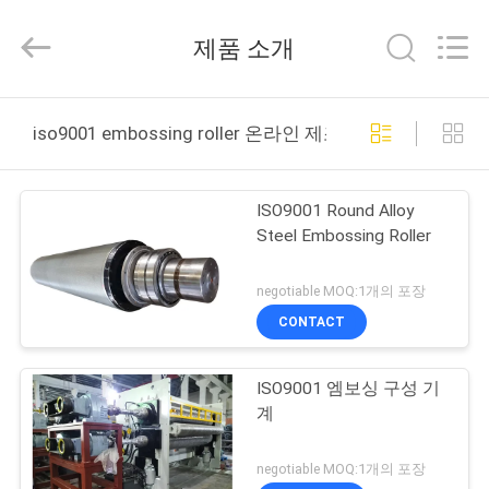
2021
-
2025
제품 소개
Changzhou
Qiaode
Machinery
Co.,
집
Ltd..
All
iso9001 embossing roller 온라인 제조
Rights
Reserved.
제
ISO9001 Round Alloy
품
Steel Embossing Roller
negotiable MOQ:1개의 포장
우
CONTACT
리
ISO9001 엠보싱 구성 기
에
계
대
negotiable MOQ:1개의 포장