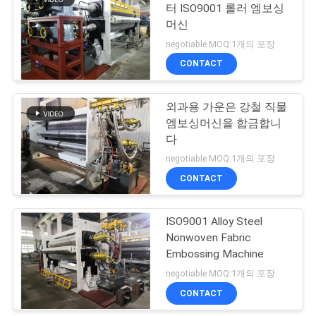
터 ISO9001 롤러 엠보싱
구
머신
하
negotiable MOQ:1개의 포장
CONTACT
세
요
외과용 가운은 강철 직물
엠보싱머신을 합금합니
다
사
negotiable MOQ:1개의 포장
이
CONTACT
트
ISO9001 Alloy Steel
맵
Nonwoven Fabric
Embossing Machine
negotiable MOQ:1개의 포장
PRIVACY
CONTACT
POLICY