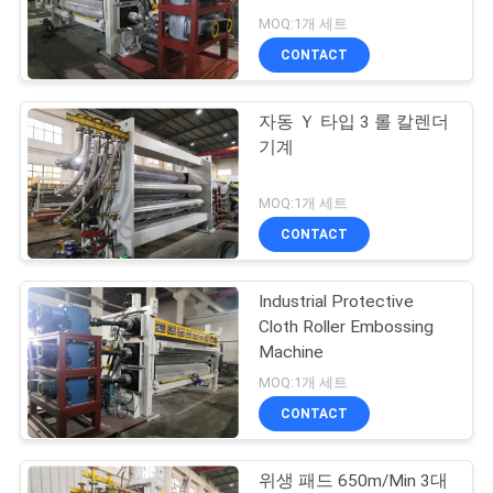
MOQ:1개 세트
연
CONTACT
10
락
자동 Ｙ 타입 3 롤 칼렌더
주
직물 달력 기계
기계
세
MOQ:1개 세트
요
CONTACT
인
Industrial Protective
8
Cloth Roller Embossing
용
Machine
직물 캘린더 머신
문
MOQ:1개 세트
CONTACT
을
요
위생 패드 650m/Min 3대