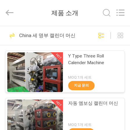
2021
-
2026
제품 소개
Changzhou
Qiaode
Machinery
Co.,
집
Ltd..
13
All
China 세 명부 캘린더 머신
Rights
Reserved.
두대 롤 칼렌더 기계
제
HOT
Y Type Three Roll
품
Calender Machine
MOQ:1개 세트
우
지금 문의
26
리
HOT
자동 엠보싱 캘린더 머신
에
세 명부 캘린더 머신
대
MOQ:1개 세트