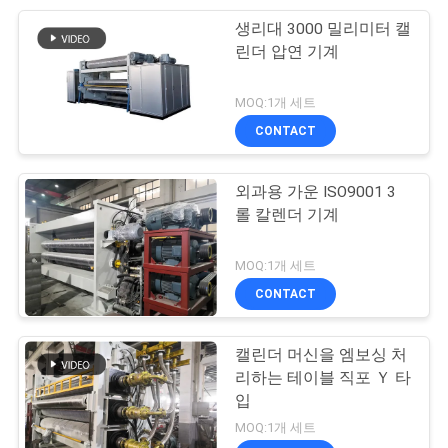
생리대 3000 밀리미터 캘
20
린더 압연 기계
구성 엠보싱머신
MOQ:1개 세트
CONTACT
외과용 가운 ISO9001 3
롤 칼렌더 기계
9
MOQ:1개 세트
meltblown 생산 라
CONTACT
인
캘린더 머신을 엠보싱 처
리하는 테이블 직포 Ｙ 타
입
MOQ:1개 세트