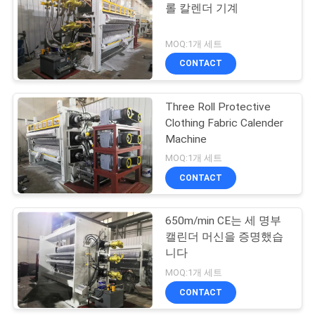
롤 칼렌더 기계
구
17
하
MOQ:1개 세트
기계를 만드는 비 길
CONTACT
세
쌈된 직물
요
Three Roll Protective
Clothing Fabric Calender
Machine
사
MOQ:1개 세트
이
CONTACT
1
트
650m/min CE는 세 명부
돋을새김 롤러
맵
캘린더 머신을 증명했습
니다
MOQ:1개 세트
PRIVACY
CONTACT
POLICY