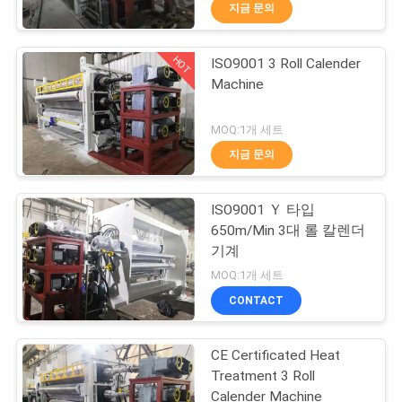
하
지금 문의
여
HOT
ISO9001 3 Roll Calender
19
Machine
공
압형기 기계
장
MOQ:1개 세트
지금 문의
여
행
ISO9001 Ｙ 타입
650m/Min 3대 롤 칼렌더
기계
품
24
MOQ:1개 세트
질
CONTACT
다림 굴개 기계
관
CE Certificated Heat
리
Treatment 3 Roll
Calender Machine