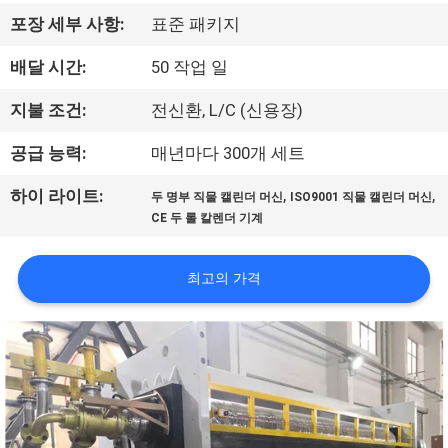
하
포장 세부 사항:
표준 패키지
여
배달 시간:
50 작업 일
공
지불 조건:
전신환, L/C (신용장)
장
공급 능력:
매년마다 300개 세트
여
,
,
하이 라이트:
두 명부 직물 캘린더 머신
ISO9001 직물 캘린더 머신
CE 두 롤 칼렌더 기계
행
최고의 가격
품
질
관
리