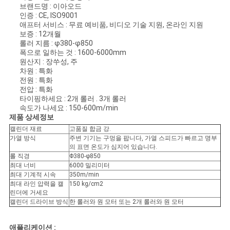
브랜드명 : 이아오드
구
인증 : CE, ISO9001
애프터 서비스 : 무료 예비품, 비디오 기술 지원, 온라인 지원
하
보증 : 12개월
롤러 지름 : φ380-φ850
세
폭으로 일하는 것 : 1600-6000mm
원산지 : 장쑤성, 주
요
차원 : 특화
전원 : 특화
전압 : 특화
타이핑하세요 : 2개 롤러 . 3개 롤러
사
속도가 나세요 : 150-600m/min
제품 상세정보
이
캘린더 재료
고품질 합금 강.
가열 방식
주변 기기는 구멍을 팝니다, 가열 스피드가 빠르고 명부
트
의 표면 온도가 심지어 있습니다.
롤 직경
Φ380-φ850
최대 너비
6000 밀리미터
맵
최대 기계적 시속
350m/min
최대 라인 압력을 캘
150 kg/cm2
린더에 거세요
PRIVACY
캘린더 드라이브 방식
한 롤러와 원 모터 또는 2개 롤러와 원 모터
POLICY
애플리케이션 :