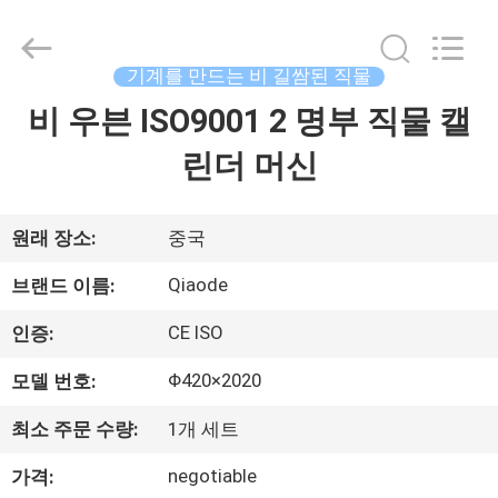
2021
-
2026
Changzhou
Qiaode
기계를 만드는 비 길쌈된 직물
Machinery
Co.,
비 우븐 ISO9001 2 명부 직물 캘
집
Ltd..
All
Rights
린더 머신
Reserved.
제
품
원래 장소:
중국
Qiaode
브랜드 이름:
우
CE ISO
인증:
리
Φ420×2020
모델 번호:
에
최소 주문 수량:
1개 세트
대
negotiable
가격: