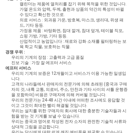
캘린더는 제품에 열처리를 잡기 위해 목적을 위한 것입니다.
가열 온도와 압력, 두께, 출현과 상품의 약간의 특성이 바뀔
수 있다고 확신한 것으로.
의료 서비스 : 외과용 가운, 방호복, 마스크, 생리대, 위생 패
드, 기타 등등.
가정용 제품 : 바탕화면, 침대 깔개, 침대 덮개, 테이블 직포,
쇼핑 가방, 가방, 기타 등등.
산업적이고 농업입니다 : 재료와 강화 소재를 필터링하는 보
육 학교 직물, 보호하는 직물.
경쟁 우위 :
우리의 기계의 장점 : 고출력과 고급 품질
진보 기술 : 가장 잘 에프터 서비스
에프터 서비스
우리의 기계의 보증은 12개월이고 서비스가 이용 가능한 일생입
니다.
고객의 나라들에서 판매자의 전문가에 의해 초래된 (중국과 구매
자의 것, 내륙 교통, 의료비, 주소, 만찬과 기타 사이의 셔틀 운행증
을 포함하여) 비용은 구매자에 의해 커버될 것입니다.
우리의 전문가는 24-48 시간 이내에 어떠한 조사에도 응답할 것
이고 그것이 최대한 빨리 해결될 것입니다.
우리는 설치를 위한 구매자의 회사에 대한 충분한 기술자들과 시
험을 받는 것 기계를 보낼 수 있습니다.
우리는 중국과 영어로 작성된 전자 소자의 완전한 기술적 서류와
상대적 그림을 공급합니다.
우리는 당신에게 대략 쉽게 깨진 예비품을 제공할 수 있습니다