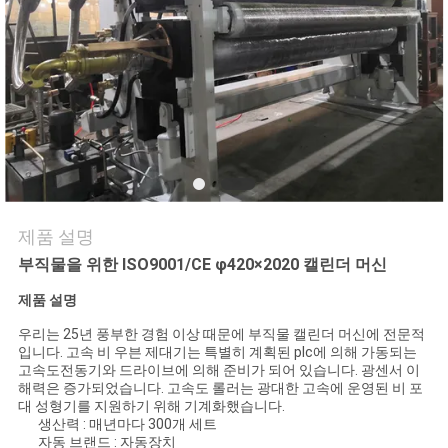
연
락
주
세
요
제품 설명
인
부직물을 위한 ISO9001/CE φ420×2020 캘린더 머신
제품 설명
용
우리는 25년 풍부한 경험 이상 때문에 부직물 캘린더 머신에 전문적
문
입니다. 고속 비 우븐 제대기는 특별히 계획된 plc에 의해 가동되는
고속도전동기와 드라이브에 의해 준비가 되어 있습니다. 광센서 이
을
해력은 증가되었습니다. 고속도 롤러는 광대한 고속에 운영된 비 포
대 성형기를 지원하기 위해 기계화했습니다.
요
생산력 : 매년마다 300개 세트
자동 브랜드 : 자동장치